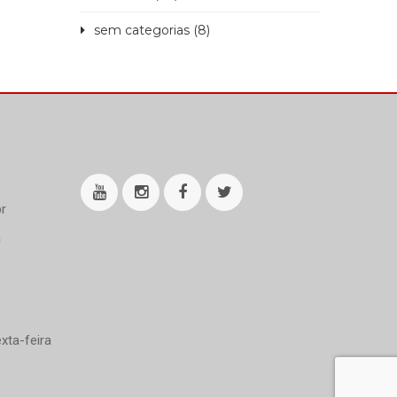
sem categorias (8)
r
a
xta-feira