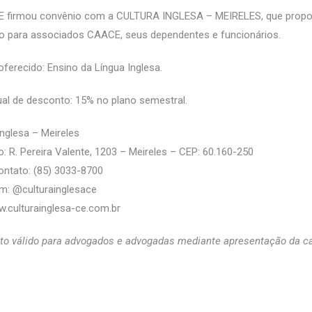
 firmou convênio com a CULTURA INGLESA – MEIRELES, que propo
o para associados CAACE, seus dependentes e funcionários.
oferecido: Ensino da Língua Inglesa.
al de desconto: 15% no plano semestral.
Inglesa – Meireles
: R. Pereira Valente, 1203 – Meireles – CEP: 60.160-250
ontato: (85) 3033-8700
m: @culturainglesace
.culturainglesa-ce.com.br
o válido para advogados e advogadas mediante apresentação da ca