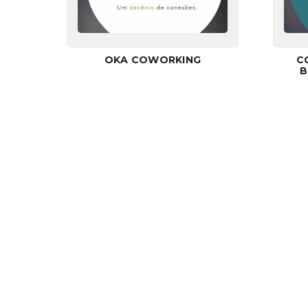
OKA COWORKING
C
B