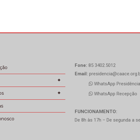
Fone:
85 3402.5012
ação
Email:
presidencia@caace.org.b
WhatsApp Presidênci
os
WhatsApp Recepção
as
FUNCIONAMENTO:
onosco
De 8h às 17h – De segunda a se