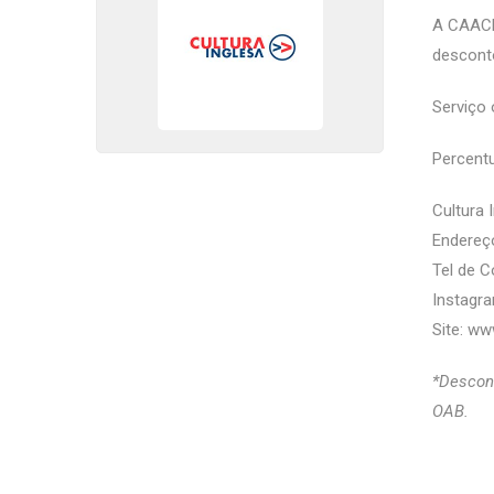
A CAACE
descont
Serviço 
Percentu
Cultura 
Endereço
Tel de C
Instagra
Site:
www
*Descont
OAB.