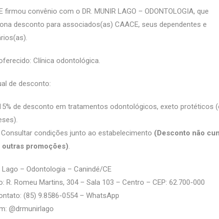
 firmou convênio com o DR. MUNIR LAGO – ODONTOLOGIA, que
iona desconto para associados(as) CAACE, seus dependentes e
rios(as).
oferecido: Clínica odontológica.
al de desconto:
15% de desconto em tratamentos odontológicos, exeto protéticos 
eses).
 Consultar condições junto ao estabelecimento
(Desconto não cum
 outras promoções)
.
r Lago – Odontologia – Canindé/CE
: R. Romeu Martins, 304 – Sala 103 – Centro – CEP: 62.700-000
ontato: (85) 9.8586-0554 – WhatsApp
m: @‌drmunirlago