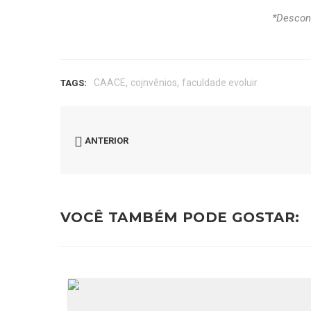
*Descont
,
,
CAACE
cojnvênios
faculdade evoluir
TAGS:
ANTERIOR
VOCÊ TAMBÉM PODE GOSTAR: