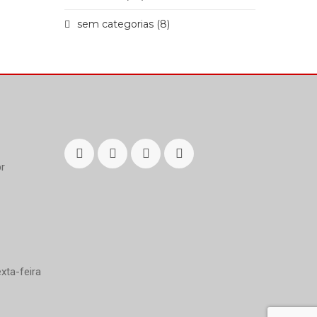
sem categorias (8)
r
xta-feira