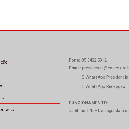
Fone:
85 3402.5012
ação
Email:
presidencia@caace.org.b
WhatsApp Presidência
ços
WhatsApp Recepção
as
FUNCIONAMENTO:
conosco
De 8h às 17h – De segunda a se