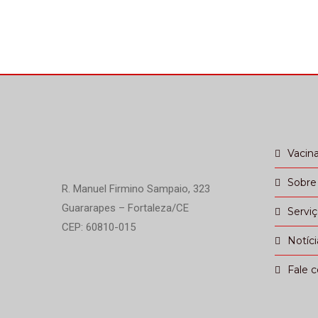
Vacin
Sobre
R. Manuel Firmino Sampaio, 323
Guararapes – Fortaleza/CE
Servi
CEP: 60810-015
Notíci
Fale 