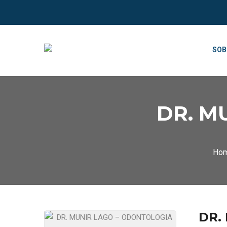
SOB
DR. M
Ho
DR.