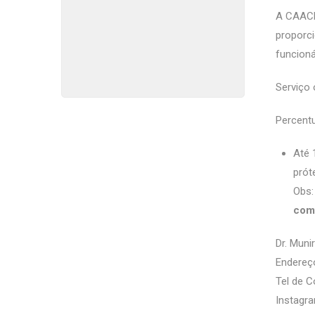
A CAACE
proporc
funcioná
Serviço 
Percentu
Até 
prót
Obs:
com
Dr. Muni
Endereço
Tel de C
Instagra