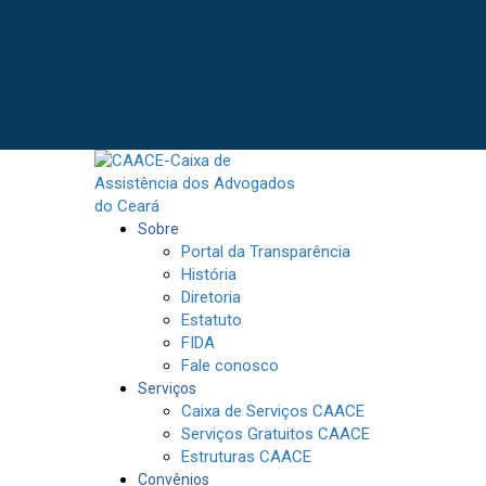
Sobre
Portal da Transparência
História
Diretoria
Estatuto
FIDA
Fale conosco
Serviços
Caixa de Serviços CAACE
Serviços Gratuitos CAACE
Estruturas CAACE
Convênios