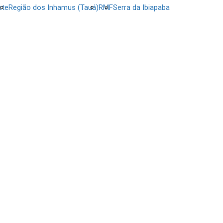
ste
Região dos Inhamus (Tauá)
RMF
Serra da Ibiapaba