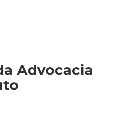
 da Advocacia
uto