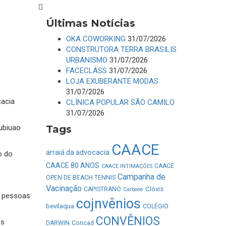
Últimas Notícias
OKA COWORKING
31/07/2026
CONSTRUTORA TERRA BRASILIS
URBANISMO
31/07/2026
FACECLASS
31/07/2026
LOJA EXUBERANTE MODAS
31/07/2026
cacia
CLÍNICA POPULAR SÃO CAMILO
31/07/2026
subiuao
Tags
CAACE
arraiá da advocacia
o do
CAACE 80 ANOS
CAACE
CAACE INTIMAÇÕES
Campanha de
OPEN DE BEACH TENNIS
Vacinação
Clóvis
CAPISTRANO
Carbone
s pessoas
cojnvênios
bevilaqua
COLÉGIO
CONVÊNIOS
es
DARWIN
Concad