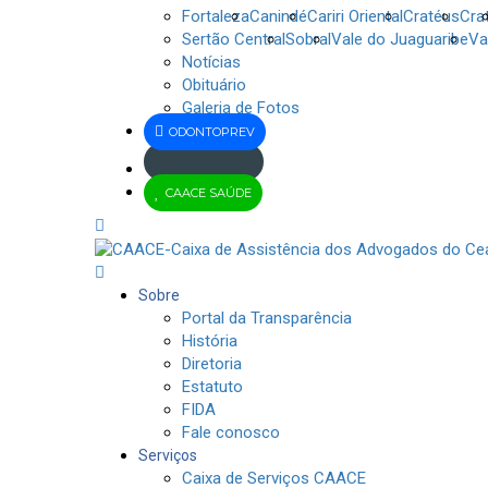
Fortaleza
Canindé
Cariri Oriental
Cratéus
Cra
Sertão Central
Sobral
Vale do Juaguaribe
Va
Notícias
Obituário
Galeria de Fotos
ODONTOPREV
Jus
CAACE SAÚDE
Brasil
Sobre
Portal da Transparência
História
Diretoria
Estatuto
FIDA
Fale conosco
Serviços
Caixa de Serviços CAACE