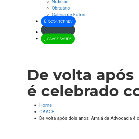
Notícias
Obituário
Galeria de Fotos
ODONTOPREV
Jus
CAACE SAÚDE
Brasil
De volta após 
é celebrado c
Home
CAACE
De volta após dois anos, Arraiá da Advocacia é