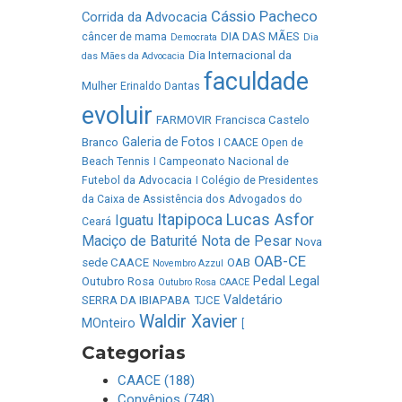
Cássio Pacheco
Corrida da Advocacia
DIA DAS MÃES
câncer de mama
Democrata
Dia
Dia Internacional da
das Mães da Advocacia
faculdade
Mulher
Erinaldo Dantas
evoluir
FARMOVIR
Francisca Castelo
Galeria de Fotos
Branco
I CAACE Open de
Beach Tennis
I Campeonato Nacional de
Futebol da Advocacia
I Colégio de Presidentes
da Caixa de Assistência dos Advogados do
Lucas Asfor
Itapipoca
Iguatu
Ceará
Maciço de Baturité
Nota de Pesar
Nova
OAB-CE
sede CAACE
OAB
Novembro Azzul
Pedal Legal
Outubro Rosa
Outubro Rosa CAACE
Valdetário
SERRA DA IBIAPABA
TJCE
Waldir Xavier
MOnteiro
[
Categorias
CAACE (188)
Convênios (748)