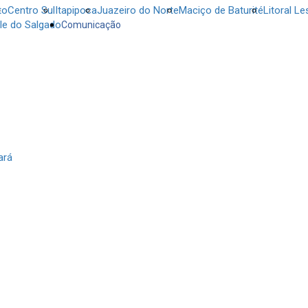
to
Centro Sul
Itapipoca
Juazeiro do Norte
Maciço de Baturité
Litoral Le
le do Salgado
Comunicação