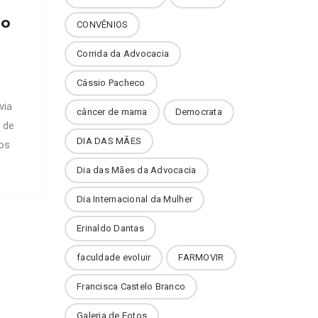
lo
CONVÊNIOS
Corrida da Advocacia
Cássio Pacheco
via
câncer de mama
Democrata
 de
DIA DAS MÃES
os
sta
Dia das Mães da Advocacia
Dia Internacional da Mulher
aria
 mãe
Erinaldo Dantas
elo
faculdade evoluir
FARMOVIR
9).
sa
Francisca Castelo Branco
a
Galeria de Fotos