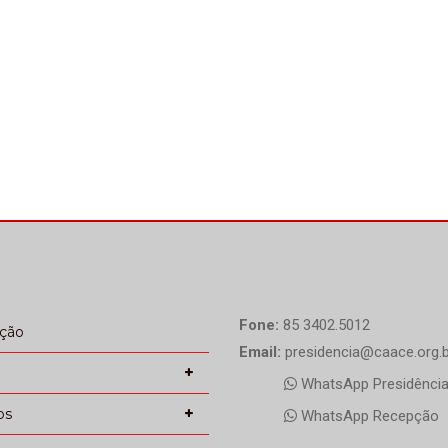
Fone:
85 3402.5012
ação
Email:
presidencia@caace.org.b
WhatsApp Presidênci
os
WhatsApp Recepção