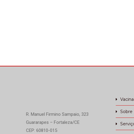
Vacin
Sobre
R. Manuel Firmino Sampaio, 323
Guararapes – Fortaleza/CE
Serviç
CEP: 60810-015