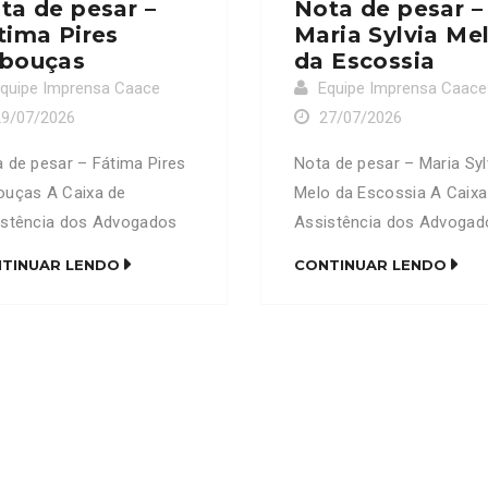
ta de pesar –
Nota de pesar –
tima Pires
Maria Sylvia Me
bouças
da Escossia
quipe Imprensa Caace
Equipe Imprensa Caace
29/07/2026
27/07/2026
 de pesar – Fátima Pires
Nota de pesar – Maria Syl
ouças A Caixa de
Melo da Escossia A Caixa
istência dos Advogados
Assistência dos Advogad
Ceará (CAACE) manifesta
do Ceará (CAACE) manife
TINUAR LENDO
CONTINUAR LENDO
undo pesar pelo
profundo pesar pelo
cimento da senhora
falecimento da senhora M
ima Pires Rebouças, mãe
Sylvia Melo da Escossia,
dvogado Francisco David
do advogado Fernando M
es Rebouças (OAB/CE
da Escóssia (OAB/CE 656
910). Neste momento de
Neste momento de imen
nsa dor, a CAACE se
dor, a CAACE se solidariz
dariza com familiares,
com familiares, amigos e