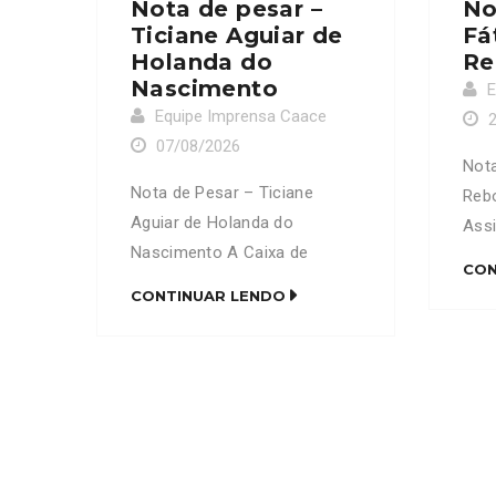
Nota de pesar –
No
Ticiane Aguiar de
Fá
Holanda do
Re
Nascimento
E
Equipe Imprensa Caace
07/08/2026
Nota
Nota de Pesar – Ticiane
Reb
Aguiar de Holanda do
Ass
Nascimento A Caixa de
do 
CON
Assistência dos Advogados
prof
CONTINUAR LENDO
do Ceará (CAACE) manifesta
fale
profundo pesar pelo
Fát
falecimento da senhora
do a
Ticiane Aguiar de Holanda do
Pir
Nascimento, mãe do
16.
advogado Francisco Diego
ime
Pote de Holanda do
soli