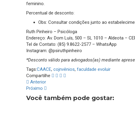
feminino.
Percentual de desconto:
Obs: Consultar condições junto ao estabelecim
Ruth Pinheiro – Psicóloga
Endereço: Av. Dom Luís, 500 – SL 1010 – Aldeota – CE
Tel de Contato: (85) 9.8622-2577 – WhatsApp
Instagram: @‌psiruthpinheiro
*Desconto válido para advogados(as) mediante aprese
Tags:
CAACE
,
cojnvênios
,
faculdade evoluir
Compartilhe
Anterior
Próximo
Você também pode gostar: