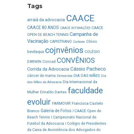
Tags
CAACE
arraiá da advocacia
CAACE 80 ANOS
CAACE
CAACE INTIMAÇÕES
Campanha de
OPEN DE BEACH TENNIS
Vacinação
Clóvis
CAPISTRANO
Carbone
cojnvênios
bevilaqua
COLÉGIO
CONVÊNIOS
DARWIN
Concad
Cássio Pacheco
Corrida da Advocacia
DIA DAS MÃES
câncer de mama
Democrata
Dia
Dia Internacional da
das Mães da Advocacia
faculdade
Mulher
Erinaldo Dantas
evoluir
FARMOVIR
Francisca Castelo
Galeria de Fotos
Branco
I CAACE Open de
Beach Tennis
I Campeonato Nacional de
Futebol da Advocacia
I Colégio de Presidentes
da Caixa de Assistência dos Advogados do