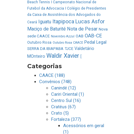
Beach Tennis
I Campeonato Nacional de
Futebol da Advocacia
I Colégio de Presidentes
da Caixa de Assistência dos Advogados do
Lucas Asfor
Itapipoca
Iguatu
Ceará
Maciço de Baturité
Nota de Pesar
Nova
OAB-CE
sede CAACE
OAB
Novembro Azzul
Pedal Legal
Outubro Rosa
Outubro Rosa CAACE
Valdetário
SERRA DA IBIAPABA
TJCE
Waldir Xavier
MOnteiro
[
Categorias
CAACE (188)
Convênios (748)
Canindé (12)
Cariri Oriental (1)
Centro Sul (16)
Cratéus (67)
Crato (5)
Fortaleza (377)
Acessórios em geral
(1)