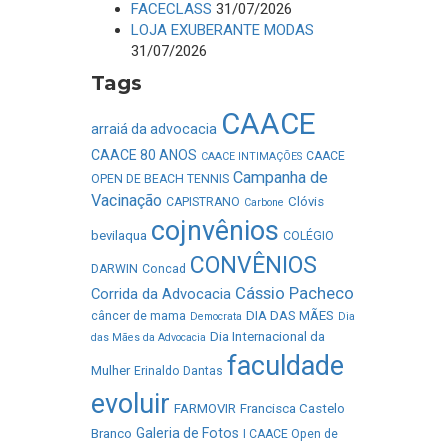
FACECLASS
31/07/2026
LOJA EXUBERANTE MODAS
31/07/2026
Tags
CAACE
arraiá da advocacia
CAACE 80 ANOS
CAACE
CAACE INTIMAÇÕES
Campanha de
OPEN DE BEACH TENNIS
Vacinação
Clóvis
CAPISTRANO
Carbone
cojnvênios
bevilaqua
COLÉGIO
CONVÊNIOS
DARWIN
Concad
Cássio Pacheco
Corrida da Advocacia
DIA DAS MÃES
câncer de mama
Democrata
Dia
Dia Internacional da
das Mães da Advocacia
faculdade
Mulher
Erinaldo Dantas
evoluir
FARMOVIR
Francisca Castelo
Galeria de Fotos
Branco
I CAACE Open de