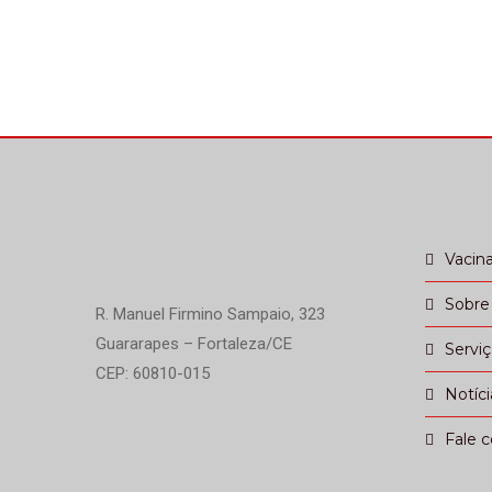
Vacin
Sobre
R. Manuel Firmino Sampaio, 323
Guararapes – Fortaleza/CE
Servi
CEP: 60810-015
Notíci
Fale 