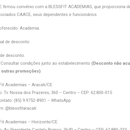
 firmou convênio com a BLESSFIT ACADEMIAS, que proporciona d
sociados CAACE, seus dependentes e funcionários.
oferecido: Academia.
al de desconto:
de desconto.
 Consultar condições junto ao estabelecimento
(Desconto não acu
 outras promoções)
.
Fit Academias – Aracati/CE
: Tv. Nossa dos Prazeres, 360 – Centro – CEP: 62.800-015
ontato: (85) 9.9752-8901 – WhatsApp
m: @‌blessfitaracati
Fit Academias – Horizonte/CE
: Av. Presidente Castelo Branco, 3640 – Centro – CEP: 62.880-333