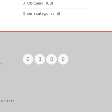
Obituário (100)
sem categorias (8)
r
xta-feira