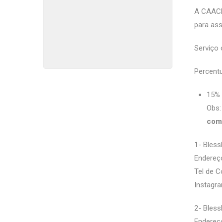
A CAACE
para as
Serviço 
Percentu
15% 
Obs:
com
1- Bless
Endereço
Tel de C
Instagra
2- Bless
Endereço