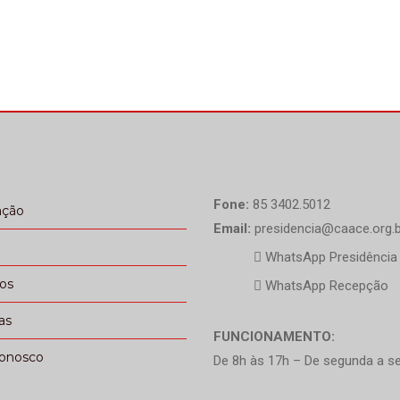
Fone:
85 3402.5012
ação
Email:
presidencia@caace.org.b
WhatsApp Presidência
ços
WhatsApp Recepção
as
FUNCIONAMENTO:
conosco
De 8h às 17h – De segunda a se