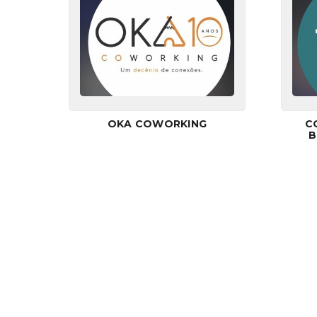
OKA COWORKING
C
B