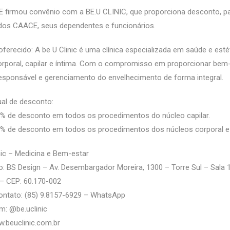
 firmou convênio com a BE.U CLINIC, que proporciona desconto, p
dos CAACE, seus dependentes e funcionários.
oferecido: A be U Clinic é uma clínica especializada em saúde e esté
corporal, capilar e íntima. Com o compromisso em proporcionar bem-
esponsável e gerenciamento do envelhecimento de forma integral.
al de desconto:
% de desconto em todos os procedimentos do núcleo capilar.
% de desconto em todos os procedimentos dos núcleos corporal e f
nic – Medicina e Bem-estar
: BS Design – Av. Desembargador Moreira, 1300 – Torre Sul – Sala 
– CEP: 60.170-002
ontato: (85) 9.8157-6929 – WhatsApp
m: @be.uclinic
w.beuclinic.com.br