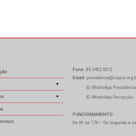
Fone:
85 3402.5012
ação
Email:
presidencia@caace.org.b
WhatsApp Presidênci
os
WhatsApp Recepção
as
FUNCIONAMENTO:
onosco
De 8h às 17h – De segunda a se