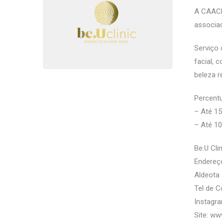
A CAACE
associa
Serviço 
facial, 
beleza r
Percentu
– Até 15
– Até 10
Be.U Cli
Endereço
Aldeota 
Tel de C
Instagra
Site: ww