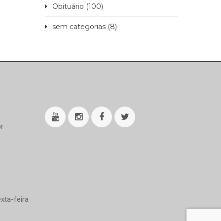
Obituário (100)
sem categorias (8)
r
a
xta-feira