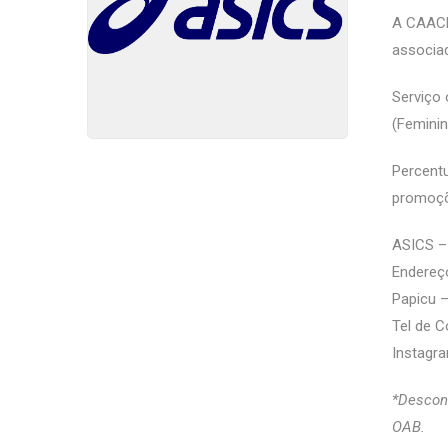
A CAACE
associa
Serviço 
(Feminin
Percentu
promoçõe
ASICS –
Endereço
Papicu –
Tel de C
Instagra
*Descont
OAB.