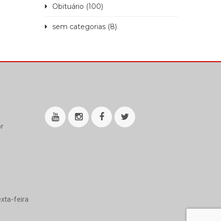
Obituário (100)
sem categorias (8)
r
a
xta-feira