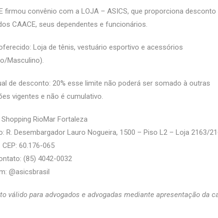
 firmou convênio com a LOJA – ASICS, que proporciona desconto 
dos CAACE, seus dependentes e funcionários.
oferecido: Loja de tênis, vestuário esportivo e acessórios
o/Masculino).
al de desconto: 20% esse limite não poderá ser somado à outras
s vigentes e não é cumulativo.
 Shopping RioMar Fortaleza
: R. Desembargador Lauro Nogueira, 1500 – Piso L2 – Loja 2163/21
 CEP: 60.176-065
ontato: (85) 4042-0032
m: @asicsbrasil
o válido para advogados e advogadas mediante apresentação da ca