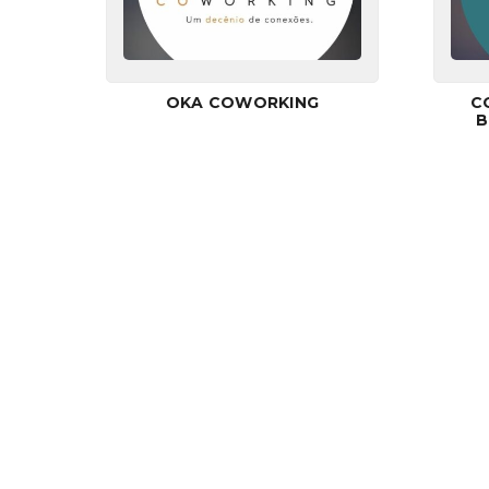
OKA COWORKING
C
B