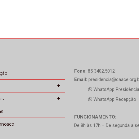
Fone:
85 3402.5012
ação
Email:
presidencia@caace.org.b
WhatsApp Presidênci
os
WhatsApp Recepção
as
FUNCIONAMENTO:
onosco
De 8h às 17h – De segunda a se