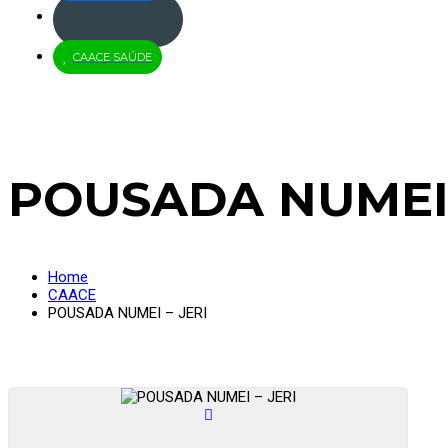
Jus
Brasil
CAACE SAÚDE
POUSADA NUMEI 
Home
CAACE
POUSADA NUMEI – JERI