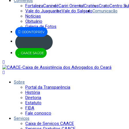
Convênios
Fortaleza
Canindé
Cariri Oriental
Cratéus
Crato
Centro Su
Vale do Juaguaribe
Vale do Salgado
Comunicação
Notícias
Obituário
Galeria de Fotos
ODONTOPREV
Jus
Brasil
CAACE SAÚDE
Sobre
Portal da Transparência
História
Diretoria
Estatuto
FIDA
Fale conosco
Serviços
Caixa de Serviços CAACE
Serviços Gratuitos CAACE