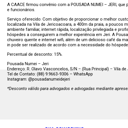
A CAACE firmou convênio com a POUSADA NUMEI – JERI, que p
e funcionários.
Serviço oferecido: Com objetivo de proporcionar o melhor cust
localizada na Vila de Jericoacoara, a 400m da praia, a poucos 
ambiente familiar, internet rápida, localização privilegiada e pro
hóspedes a conseguirem a melhor experiência em Jeri. A Pousad
chuveiro quente e internet wifi, além de um delicioso café da 
in pode ser realizado de acordo com a necessidade do hóspede
Percentual de desconto: 15%.
Pousada Numei – Jeri
Endereço: R. Olavo Vasconcelos, S/N – (Rua Principal) – Vila d
Tel de Contato: (88) 9.9663-9306 – WhatsApp
Instagram: @‌pousadanumeidejeri
*Desconto válido para advogados e advogadas mediante apresen