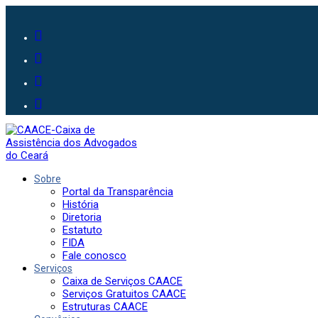
Sobre
Portal da Transparência
História
Diretoria
Estatuto
FIDA
Fale conosco
Serviços
Caixa de Serviços CAACE
Serviços Gratuitos CAACE
Estruturas CAACE