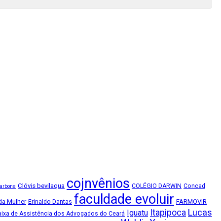
cojnvênios
Clóvis bevilaqua
COLÉGIO DARWIN
Concad
arbone
faculdade evoluir
 da Mulher
FARMOVIR
Erinaldo Dantas
Lucas
Itapipoca
Iguatu
Caixa de Assistência dos Advogados do Ceará