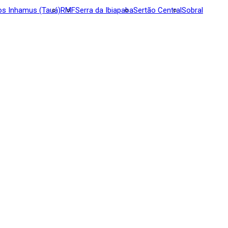
os Inhamus (Tauá)
RMF
Serra da Ibiapaba
Sertão Central
Sobral