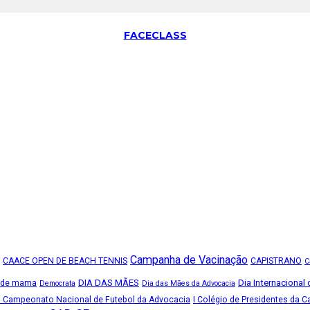
FACECLASS
Campanha de Vacinação
CAACE OPEN DE BEACH TENNIS
CAPISTRANO
C
DIA DAS MÃES
Dia Internacional
 de mama
Democrata
Dia das Mães da Advocacia
I Campeonato Nacional de Futebol da Advocacia
I Colégio de Presidentes da 