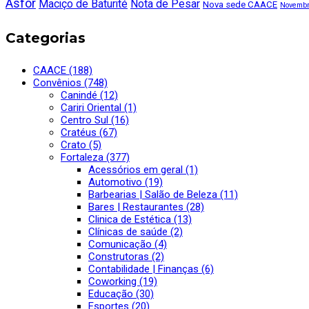
Asfor
Maciço de Baturité
Nota de Pesar
Nova sede CAACE
Novembr
Categorias
CAACE (188)
Convênios (748)
Canindé (12)
Cariri Oriental (1)
Centro Sul (16)
Cratéus (67)
Crato (5)
Fortaleza (377)
Acessórios em geral (1)
Automotivo (19)
Barbearias | Salão de Beleza (11)
Bares | Restaurantes (28)
Clinica de Estética (13)
Clínicas de saúde (2)
Comunicação (4)
Construtoras (2)
Contabilidade | Finanças (6)
Coworking (19)
Educação (30)
Esportes (20)