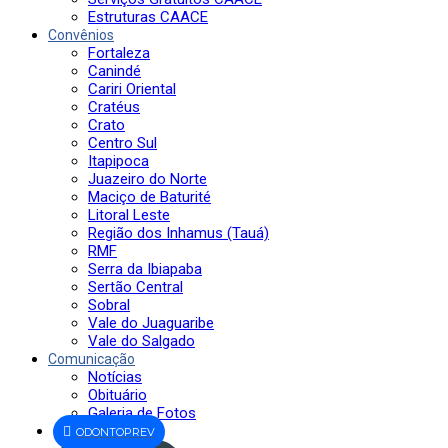
Estruturas CAACE
Convênios
Fortaleza
Canindé
Cariri Oriental
Cratéus
Crato
Centro Sul
Itapipoca
Juazeiro do Norte
Maciço de Baturité
Litoral Leste
Região dos Inhamus (Tauá)
RMF
Serra da Ibiapaba
Sertão Central
Sobral
Vale do Juaguaribe
Vale do Salgado
Comunicação
Notícias
Obituário
Galeria de Fotos
ODONTOPREV