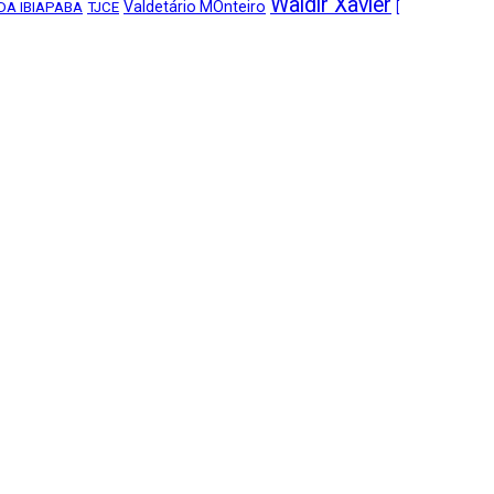
Waldir Xavier
Valdetário MOnteiro
DA IBIAPABA
TJCE
[