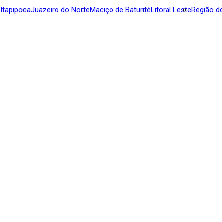
l
Itapipoca
Juazeiro do Norte
Maciço de Baturité
Litoral Leste
Região d