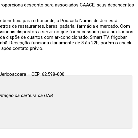
roporciona desconto para associados CAACE, seus dependentes
o-benefício para o hóspede, a Pousada Numei de Jeri está
metros de restaurantes, bares, padaria, farmácia e mercado. Com
fissionais dispostos a servir no que for necessário para auxiliar aos
a dispõe de quartos com ar-condicionado, Smart TV, frigobar,
manhã. Recepção funciona diariamente de 8 às 22h, porém o check-
 após contato prévio.
e Jericoacoara – CEP: 62.598-000
tação da carteira da OAB.