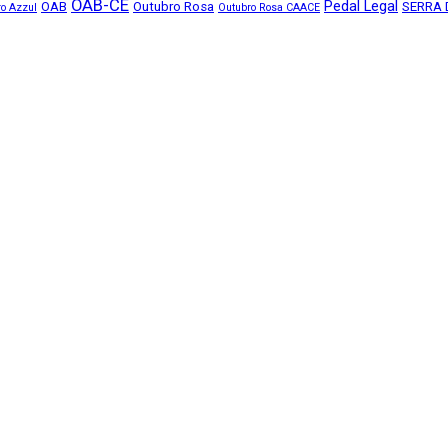
OAB-CE
Pedal Legal
OAB
Outubro Rosa
SERRA 
o Azzul
Outubro Rosa CAACE