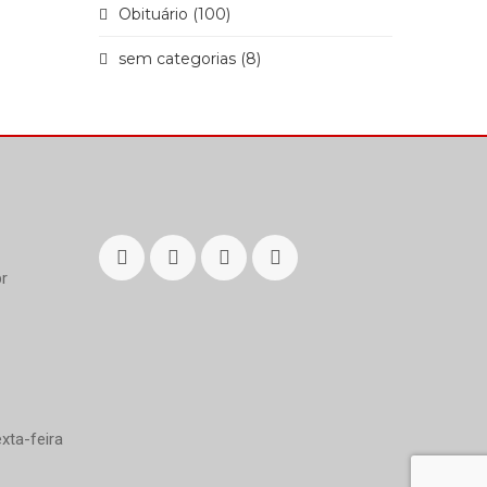
Obituário (100)
sem categorias (8)
r
xta-feira