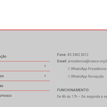
Fone:
85 3402.5012
ação
Email:
presidencia@caace.org.b
WhatsApp Presidência
ços
WhatsApp Recepção
as
FUNCIONAMENTO:
conosco
De 8h às 17h – De segunda a se