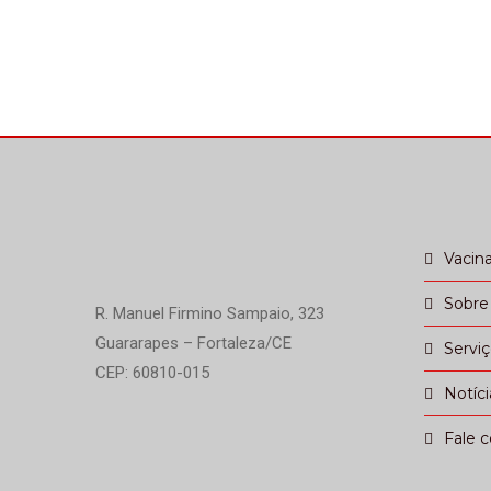
Vacin
Sobre
R. Manuel Firmino Sampaio, 323
Guararapes – Fortaleza/CE
Servi
CEP: 60810-015
Notíci
Fale 