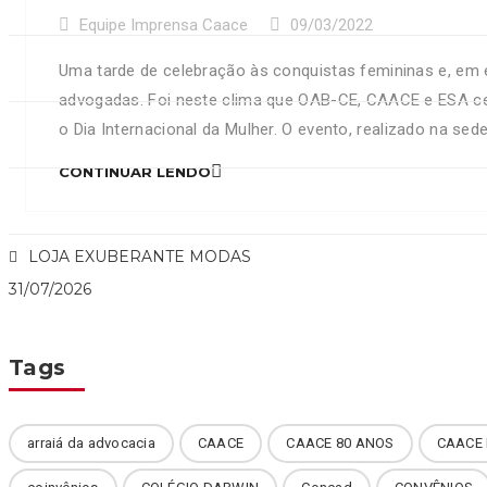
Equipe Imprensa Caace
09/03/2022
Uma tarde de celebração às conquistas femininas e, em 
advogadas. Foi neste clima que OAB-CE, CAACE e ESA c
o Dia Internacional da Mulher. O evento, realizado na s
advogados, advogadas e também com gestores das 3 inst
CONTINUAR LENDO
celebração, mas, acima de tudo, um […]
LOJA EXUBERANTE MODAS
31/07/2026
Tags
arraiá da advocacia
CAACE
CAACE 80 ANOS
CAACE 