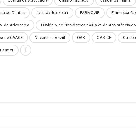
Corrida da Advocacia
Cássio Pacheco
câncer de mama
inaldo Dantas
faculdade evoluir
FARMOVIR
Francisca Ca
ol da Advocacia
I Colégio de Presidentes da Caixa de Assistência 
 sede CAACE
Novembro Azzul
OAB
OAB-CE
Outubr
r Xavier
[