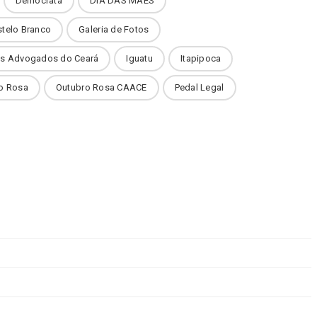
Democrata
DIA DAS MÃES
stelo Branco
Galeria de Fotos
dos Advogados do Ceará
Iguatu
Itapipoca
o Rosa
Outubro Rosa CAACE
Pedal Legal