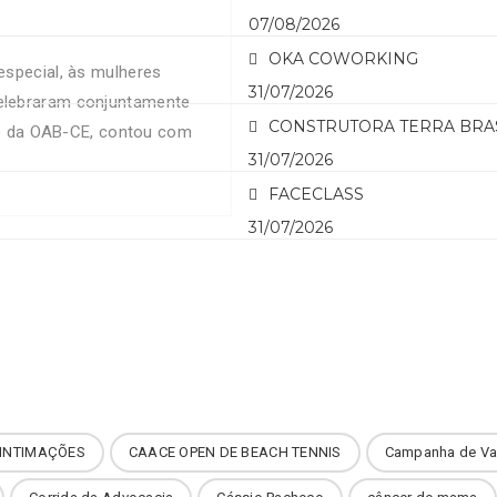
07/08/2026
OKA COWORKING
especial, às mulheres
31/07/2026
elebraram conjuntamente
CONSTRUTORA TERRA BRA
ede da OAB-CE, contou com
31/07/2026
ituições. “Um dia de
FACECLASS
31/07/2026
INTIMAÇÕES
CAACE OPEN DE BEACH TENNIS
Campanha de Va